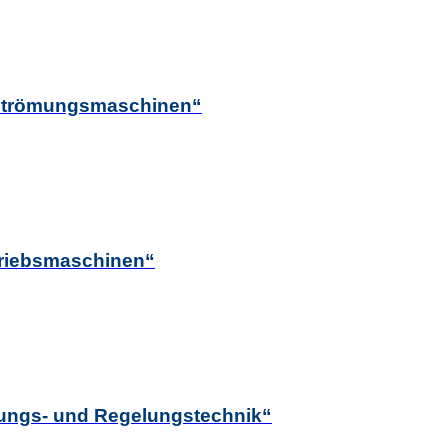
d Strömungsmaschinen“
ntriebsmaschinen“
erungs- und Regelungstechnik“