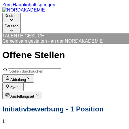
Zum Hauptinhalt springen
Deutsch
Deutsch
TALENTE GESUCHT
Gemeinsam gestalten - an der NORDAKADEMIE
Offene Stellen
Abteilung
Ort
Anstellungsart
Initiativbewerbung
- 1 Position
1